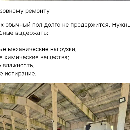
узовному ремонту
ях обычный пол долго не продержится. Нужн
бные выдержать:
ые механические нагрузки;
е химические вещества;
 влажность;
е истирание.