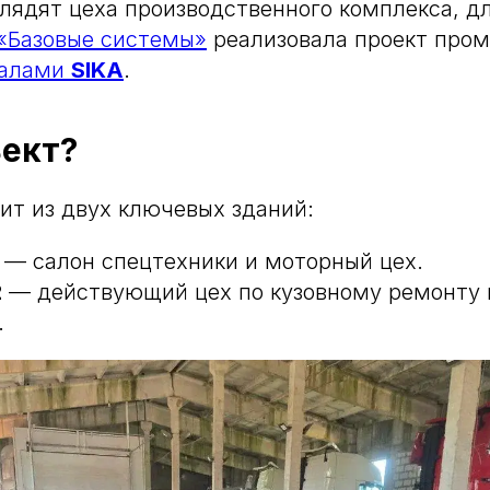
лядят цеха производственного комплекса, дл
«Базовые системы»
реализовала проект про
иалами
SIKA
.
ъект?
ит из двух ключевых зданий:
— салон спецтехники и моторный цех.
2
— действующий цех по кузовному ремонту 
.