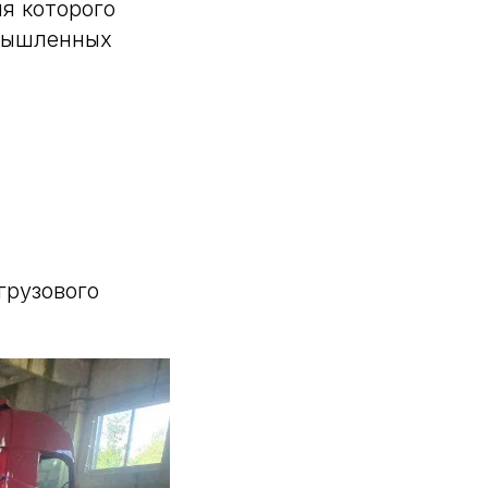
я которого
мышленных
грузового