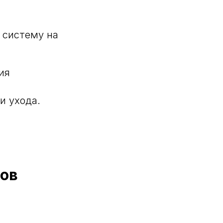
 систему на
ия
и ухода.
лов