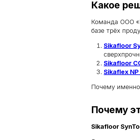
Какое ре
Команда ООО «
базе трёх прод
Sikafloor 
сверхпрочн
Sikafloor C
Sikaflex NP
Почему именно
Почему эт
Sikafloor SynT