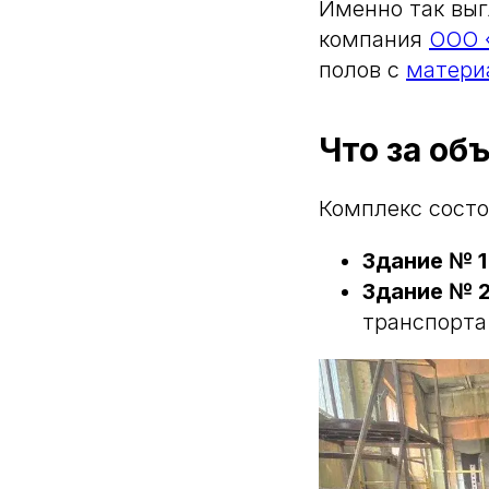
Именно так выг
компания
ООО 
полов с
матер
Что за об
Комплекс состо
Здание № 1
Здание № 
транспорта