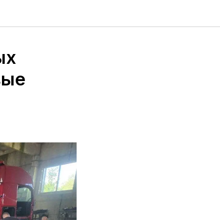
ых
вые